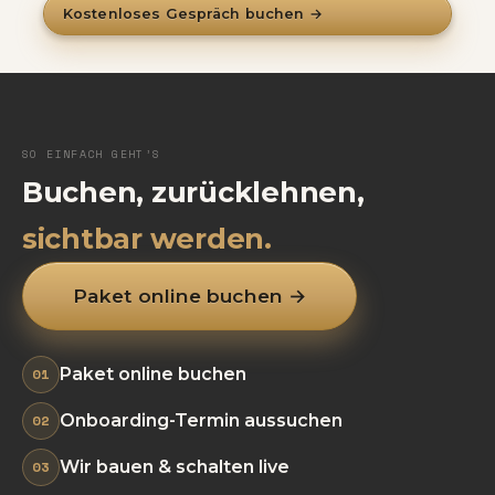
Kostenloses Gespräch buchen →
SO EINFACH GEHT’S
Buchen, zurücklehnen,
sichtbar werden.
Paket online buchen →
01
Paket online buchen
02
Onboarding-Termin aussuchen
03
Wir bauen & schalten live