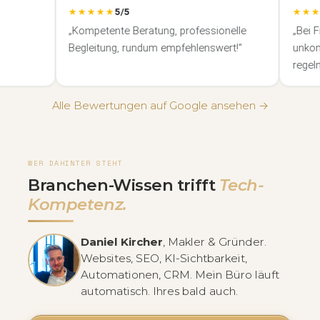
★★★★★
5/5
★★★★
„Kompetente Beratung, professionelle
„Bei Frag
Begleitung, rundum empfehlenswert!“
unkomplizi
regelmäßi
Infos ver
Alle Bewertungen auf Google ansehen →
WER DAHINTER STEHT
Branchen-Wissen trifft
Tech-
Kompetenz.
Daniel Kircher
, Makler & Gründer.
Websites, SEO, KI-Sichtbarkeit,
Automationen, CRM. Mein Büro läuft
automatisch. Ihres bald auch.