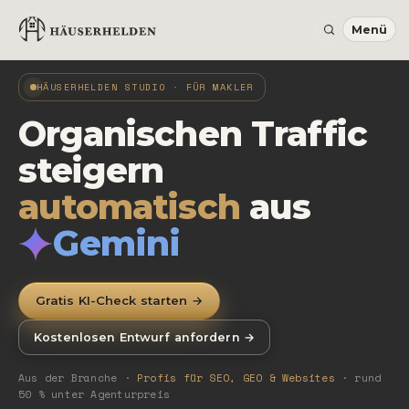
HÄUSERHELDEN STUDIO · FÜR MAKLER
Organischen Traffic
steigern
automatisch
aus
Gemini
Gratis KI-Check starten →
Kostenlosen Entwurf anfordern →
Aus der Branche ·
Profis für SEO, GEO & Websites
· rund
50 % unter Agenturpreis