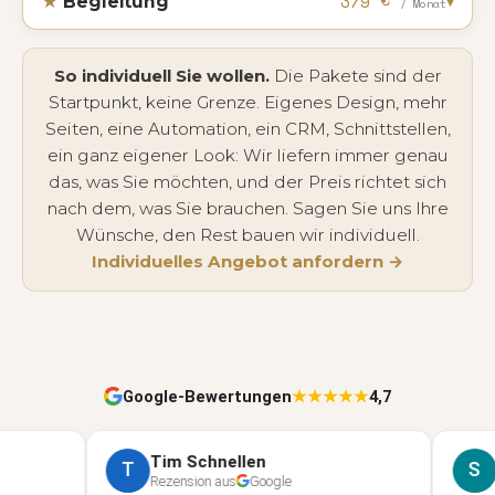
379 €
★
Begleitung
▾
/ Monat
So individuell Sie wollen.
Die Pakete sind der
Startpunkt, keine Grenze. Eigenes Design, mehr
Seiten, eine Automation, ein CRM, Schnittstellen,
ein ganz eigener Look: Wir liefern immer genau
das, was Sie möchten, und der Preis richtet sich
nach dem, was Sie brauchen. Sagen Sie uns Ihre
Wünsche, den Rest bauen wir individuell.
Individuelles Angebot anfordern →
Google-Bewertungen
★★★★★
4,7
Tim Schnellen
Ser
T
S
Rezension aus
Google
Reze