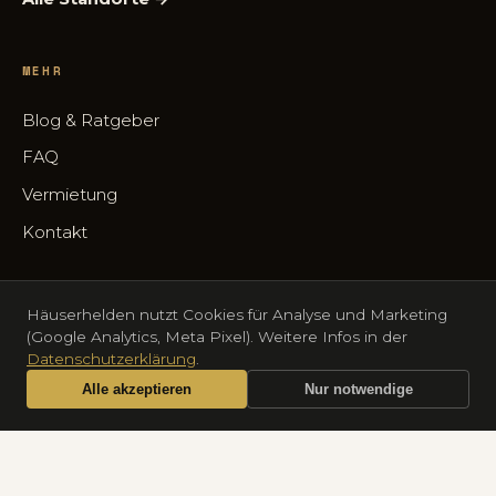
MEHR
Blog & Ratgeber
FAQ
Vermietung
Kontakt
Häuserhelden nutzt Cookies für Analyse und Marketing
(Google Analytics, Meta Pixel). Weitere Infos in der
© 2026 Häuserhelden UG (haftungsbeschränkt) · Fürker Str.
Datenschutzerklärung
.
47A, 42697 Solingen · HRB 108458, AG Düsseldorf
Alle akzeptieren
Nur notwendige
Impressum
Datenschutz
Anrufen
Termin