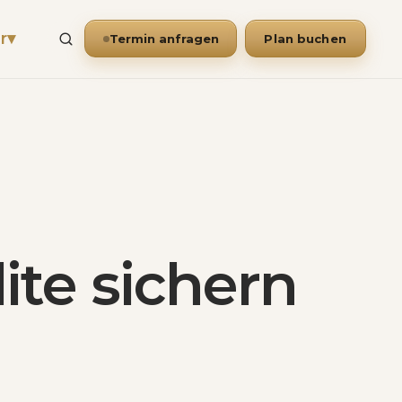
r
▾
Termin anfragen
Plan buchen
ite sichern