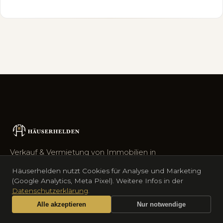
Verkauf & Vermietung von Immobilien in
Düsseldorf, im Kreis Mettmann und im Rhein-
Häuserhelden nutzt Cookies für Analyse und Marketing
Kreis Neuss. Häuserhelden übernimmt alles:
(Google Analytics, Meta Pixel). Weitere Infos in der
Bewertung, Vermarktung, Abwicklung.
Datenschutzerklärung
.
Alle akzeptieren
Nur notwendige
+49 176 41700624