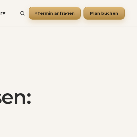
r
▾
Termin anfragen
Plan buchen
sen: