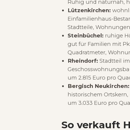
Ruhig und naturnah, 
Lützenkirchen:
wohnli
Einfamilienhaus-Bestan
Stadtteile, Wohnungen
Steinbüchel:
ruhige H
gut für Familien mit P
Quadratmeter, Wohnun
Rheindorf:
Stadtteil 
Geschosswohnungsbau 
um 2.815 Euro pro Qua
Bergisch Neukirchen:
historischem Ortskern
um 3.033 Euro pro Qua
So verkauft 