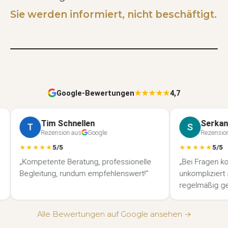
Sie werden informiert, nicht beschäftigt.
Google-Bewertungen
★★★★★
4,7
Tim Schnellen
Serkan Ak
T
S
Rezension aus
Google
Rezension au
★★★★★
5/5
★★★★★
5/5
„Kompetente Beratung, professionelle
„Bei Fragen konnt
Begleitung, rundum empfehlenswert!“
unkompliziert anru
regelmäßig geme
Infos versorgt. 
Alle Bewertungen auf Google ansehen →