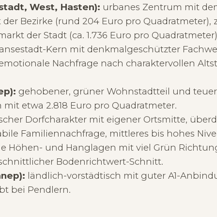
stadt, West, Hasten):
urbanes Zentrum mit de
 der Bezirke (rund 204 Euro pro Quadratmeter), 
kt der Stadt (ca. 1.736 Euro pro Quadratmeter)
ansestadt-Kern mit denkmalgeschützter Fachwerk
emotionale Nachfrage nach charaktervollen Alts
ep):
gehobener, grüner Wohnstadtteil und teuers
it etwa 2.818 Euro pro Quadratmeter.
cher Dorfcharakter mit eigener Ortsmitte, überd
bile Familiennachfrage, mittleres bis hohes Nive
e Höhen- und Hanglagen mit viel Grün Richtung
hnittlicher Bodenrichtwert-Schnitt.
nnep):
ländlich-vorstädtisch mit guter A1-Anbind
ebt bei Pendlern.