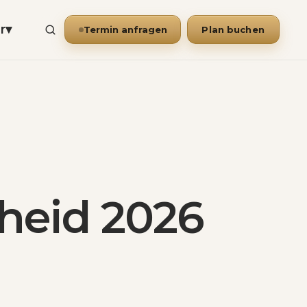
r
▾
Termin anfragen
Plan buchen
heid 2026