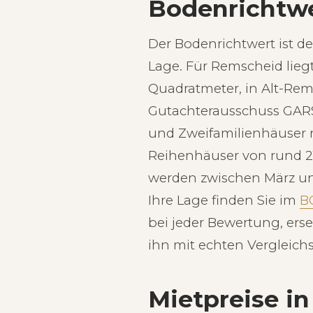
Bodenrichtw
Der Bodenrichtwert ist d
Lage. Für Remscheid lieg
Quadratmeter, in Alt-Rem
Gutachterausschuss GARS.
und Zweifamilienhäuser r
Reihenhäuser von rund 21
werden zwischen März un
Ihre Lage finden Sie im
B
bei jeder Bewertung, ers
ihn mit echten Vergleich
Mietpreise i