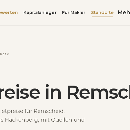
Meh
ewerten
Kapitalanleger
Für Makler
Standorte
heid
eise in Remsc
ietpreise für Remscheid,
bis Hackenberg, mit Quellen und