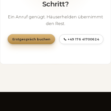
Schritt?
Ein Anruf genügt. Häuserhelden übernimmt
den Rest.
Erstgespräch buchen
📞 +49 176 41700624