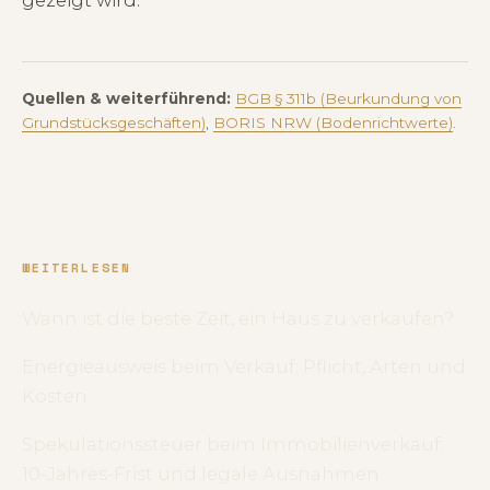
Quellen & weiterführend:
BGB § 311b (Beurkundung von
Grundstücksgeschäften)
,
BORIS NRW (Bodenrichtwerte)
.
WEITERLESEN
Wann ist die beste Zeit, ein Haus zu verkaufen?
Energieausweis beim Verkauf: Pflicht, Arten und
Kosten
Spekulationssteuer beim Immobilienverkauf:
10-Jahres-Frist und legale Ausnahmen