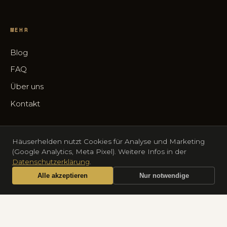
MEHR
Blog
FAQ
Über uns
Kontakt
Häuserhelden nutzt Cookies für Analyse und Marketing
(Google Analytics, Meta Pixel). Weitere Infos in der
© 2026 Häuserhelden UG (haftungsbeschränkt) · Fürker Str.
Datenschutzerklärung
.
47A, 42697 Solingen · HRB 108458, AG Düsseldorf
Alle akzeptieren
Nur notwendige
Impressum
Datenschutz
Anrufen
Termin