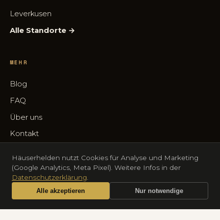
Leverkusen
Alle Standorte →
MEHR
Blog
FAQ
Über uns
Kontakt
Häuserhelden nutzt Cookies für Analyse und Marketing
(Google Analytics, Meta Pixel). Weitere Infos in der
Datenschutzerklärung
.
© 2026 Häuserhelden UG (haftungsbeschränkt) · Fürker Str.
Alle akzeptieren
Nur notwendige
47A, 42697 Solingen · HRB 108458, AG Düsseldorf
Impressum
Datenschutz