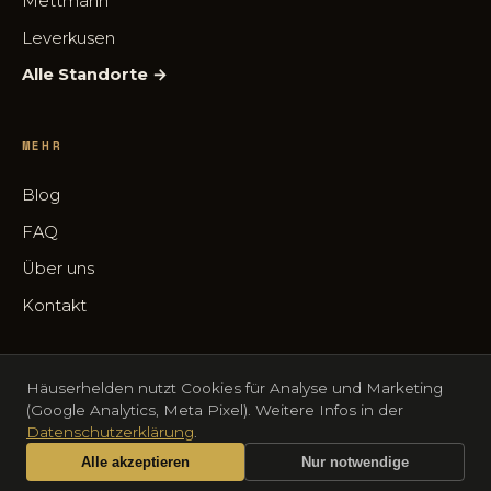
Mettmann
Leverkusen
Alle Standorte →
MEHR
Blog
FAQ
Über uns
Kontakt
Häuserhelden nutzt Cookies für Analyse und Marketing
(Google Analytics, Meta Pixel). Weitere Infos in der
© 2026 Häuserhelden UG (haftungsbeschränkt) · Fürker Str.
Datenschutzerklärung
.
47A, 42697 Solingen · HRB 108458, AG Düsseldorf
Alle akzeptieren
Nur notwendige
Impressum
Datenschutz